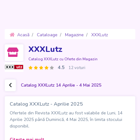
Acasă
Cataloage
Magazine
XXXLutz
Oferte 14 Aprilie - 4 Mai 2025
XXXLutz
Catalog XXXLutz cu Oferte din Magazin
4.5
12 voturi
Catalog XXXLutz 14 Aprilie - 4 Mai 2025
Catalog XXXLutz - Aprilie 2025
Ofertele din Revista XXXLutz au fost valabile de Luni, 14
Aprilie 2025 până Duminică, 4 Mai 2025, în limita stocului
disponibil.
Îți dorești să transformi casa într-un spațiu mai confortabil și
Citeste mai mult