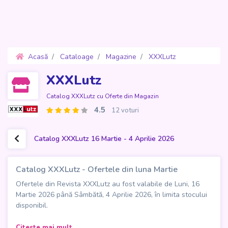
Acasă
Cataloage
Magazine
XXXLutz
Oferte 16 Martie - 4 Aprilie 2026
XXXLutz
Catalog XXXLutz cu Oferte din Magazin
4.5
12 voturi
Catalog XXXLutz 16 Martie - 4 Aprilie 2026
Catalog XXXLutz - Ofertele din luna Martie
Ofertele din Revista XXXLutz au fost valabile de Luni, 16
Martie 2026 până Sâmbătă, 4 Aprilie 2026, în limita stocului
disponibil.
Noul
Catalog XXXLutz - Ofertele din luna Martie
aduce
Citeste mai mult