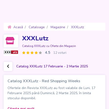
Acasă
Cataloage
Magazine
XXXLutz
Oferte 17 Februarie - 2 Martie 2025
XXXLutz
Catalog XXXLutz cu Oferte din Magazin
4.5
12 voturi
Catalog XXXLutz 17 Februarie - 2 Martie 2025
Catalog XXXLutz - Red Shopping Weeks
Ofertele din Revista XXXLutz au fost valabile de Luni, 17
Februarie 2025 până Duminică, 2 Martie 2025, în limita
stocului disponibil.
Catalogul XXXLutz - Red Shopping Weeks
aduce
Citeste mai mult