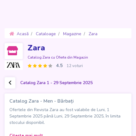
Acasă
Cataloage
Magazine
Zara
Oferte 1 - 29 Septembrie 2025
Zara
Catalog Zara cu Oferte din Magazin
4.5
12 voturi
Catalog Zara 1 - 29 Septembrie 2025
Catalog Zara - Men - Bărbați
Ofertele din Revista Zara au fost valabile de Luni, 1
Septembrie 2025 până Luni, 29 Septembrie 2025, în limita
stocului disponibil.
Descoperiți stilul toamnei cu noul
Catalog Zara - Men
,
Citeste mai mult