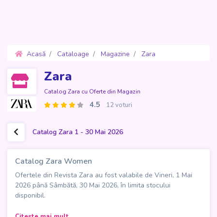
Acasă
Cataloage
Magazine
Zara
Oferte 1 - 30 Mai 2026
Zara
Catalog Zara cu Oferte din Magazin
4.5
12 voturi
Catalog Zara 1 - 30 Mai 2026
Catalog Zara Women
Ofertele din Revista Zara au fost valabile de Vineri, 1 Mai
2026 până Sâmbătă, 30 Mai 2026, în limita stocului
disponibil.
Catalogul Zara Women aduce o ediție de 5 pagini dedicată
Citeste mai mult