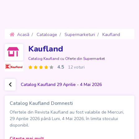
Acasă
Cataloage
Supermarketuri
Kaufland
Oferte 29 Aprilie - 4 Mai 2026
Kaufland
Catalog Kaufland cu Oferte din Supermarket
4.5
12 voturi
Catalog Kaufland 29 Aprilie - 4 Mai 2026
Catalog Kaufland Domnesti
Ofertele din Revista Kaufland au fost valabile de Miercuri,
29 Aprilie 2026 până Luni, 4 Mai 2026, în limita stocului
disponibil.
Catalogul Kaufland Domnești impresionează printr-o ediție
Citeste mai mult