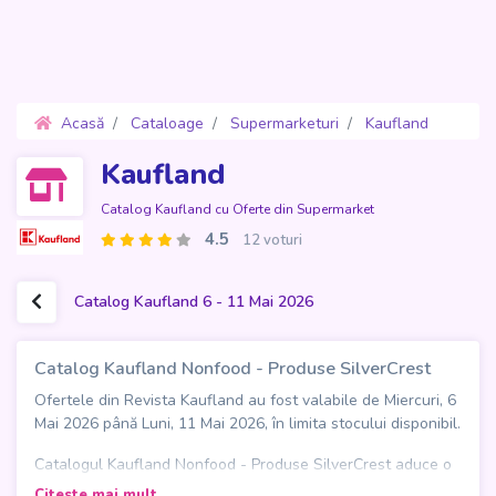
Acasă
Cataloage
Supermarketuri
Kaufland
Oferte 6 - 11 Mai 2026
Kaufland
Catalog Kaufland cu Oferte din Supermarket
4.5
12 voturi
Catalog Kaufland 6 - 11 Mai 2026
Catalog Kaufland Nonfood - Produse SilverCrest
Ofertele din Revista Kaufland au fost valabile de Miercuri, 6
Mai 2026 până Luni, 11 Mai 2026, în limita stocului disponibil.
Catalogul Kaufland Nonfood - Produse SilverCrest aduce o
ediție de 30 de pagini dedicată celor care vor să își echipeze
Citeste mai mult