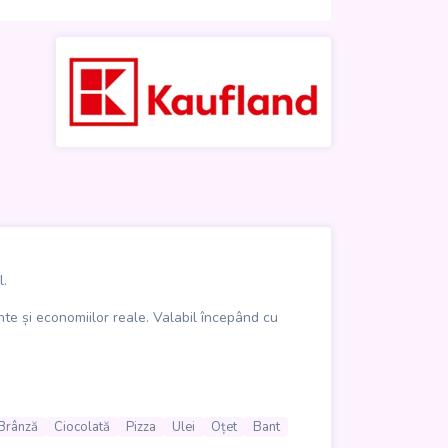
l.
nte și economiilor reale. Valabil începând cu
eale, până la paste, pizza, băuturi și gustări
articole utile pentru rutina zilnică.
Brânză
Ciocolată
Pizza
Ulei
Oțet
Bant
 compromisuri la calitate. Răsfoindu-l, fiecare