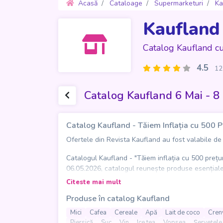
Acasă
Cataloage
Supermarketuri
Ka
Kaufland
Catalog Kaufland c
4.5
12
Catalog Kaufland 6 Mai - 8
Catalog Kaufland - Tăiem Inflația cu 500 P
Ofertele din Revista Kaufland au fost valabile de M
Catalogul Kaufland - "Tăiem inflația cu 500 prețur
06.05.2026, catalogul reunește produse esențiale l
Citeste mai mult
În paginile sale, clienții pot descoperi o gamă vari
Produse în catalog Kaufland
populare. Oferta este completată de produse pentru
Mici
Cafea
Cereale
Apă
Lait de coco
Crenv
Catalogul pune accent pe accesibilitate și varieta
Piersică
Suc
Vin
Ice tea
Vopsea
Șervețel