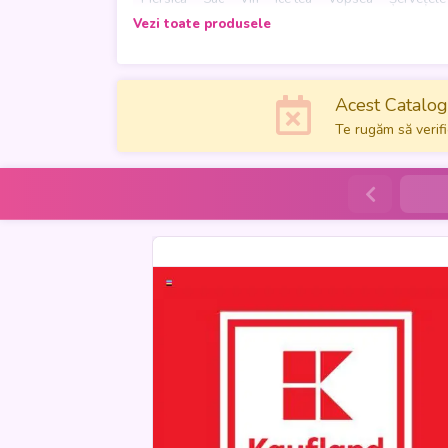
poate descoperi promoțiile momentului și poate tr
Vezi toate produsele
Acest Catalog 
Te rugăm să verifi