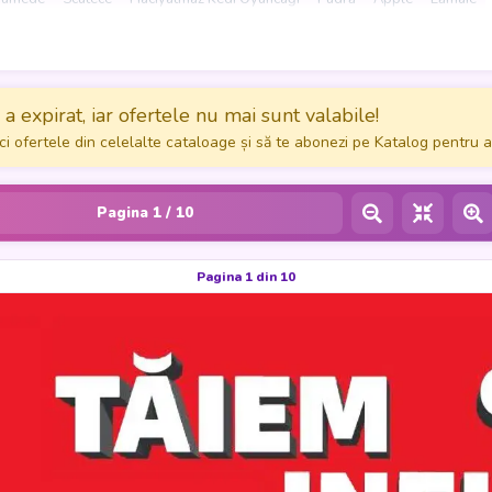
ansforma cumpărăturile într-o experiență mai eficientă și mai avantajo
a expirat, iar ofertele nu mai sunt valabile!
ci ofertele din celelalte cataloage și să te abonezi pe Katalog pentru a
Pagina
1
/ 10
Pagina 1 din 10