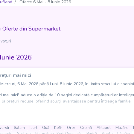
ufland
Oferte 6 Mai - 8 Iunie 2026
u Oferte din Supermarket
 voturi
 Iunie 2026
rețuri mai mici
iercuri, 6 Mai 2026 până Luni, 8 Iunie 2026, în limita stocului disponibi
i mai mici" aduce o ediție de 10 pagini dedicată cumpărăturilor intelige
a prețuri reduse, oferind soluții avantajoase pentru întreaga familie.
ată de produse alimentare și de zi cu zi - de la carne, lactate, ouă și cer
 casă și îngrijire personală, precum șervețele umede, scutece sau alte 
urști
Salam
Iaurt
Ouă
Kefir
Orez
Cremă
Ahtapot
Mazăre
te, ajutând clienții să găsească rapid produsele de care au nevoie, fără
e umede
Scutece
Hacıyatmaz Kedi Oyuncağı
Pudră
Apple
Lămâie